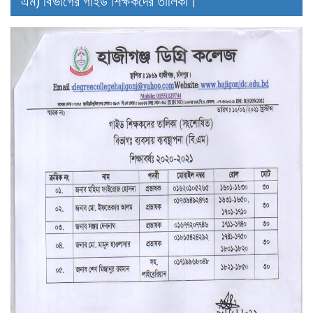
এম) বিভাগের গাইড শিক্ষকদের তালিকা।