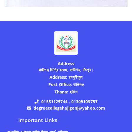
Address
হাজীগঞ্জ ডিগ্রি কলেজ, হাজীগঞ্জ, চাঁদপুর।
Address:
রান্ধুনীমূড়া
Post Office:
হাজিগঞ্জ
Thana:
হাজিগ
01551129744 , 01309103757
degreecollegehajigonj@yahoo.com
Important Links