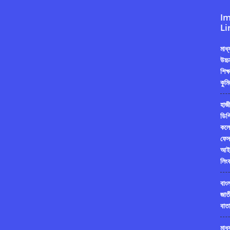
Im
Li
মাধ
উচ্চ
শিক্
কুমি
হাজী
ডিগ্
কলে
ফেস
আই
লিং
বাং
জাত
বাতা
মাধ