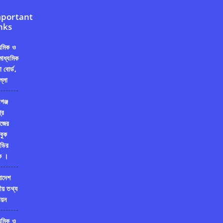
portant
nks
্যমিক ও
মাধ্যমিক
ষা বোর্ড,
ল্লা
গঞ্জ
রি
জের
বুক
ডির
ক ।
লাদেশ
ীয় তথ্য
য়ন
্যমিক ও