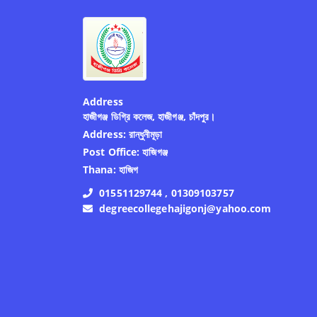
Address
হাজীগঞ্জ ডিগ্রি কলেজ, হাজীগঞ্জ, চাঁদপুর।
Address:
রান্ধুনীমূড়া
Post Office:
হাজিগঞ্জ
Thana:
হাজিগ
01551129744 , 01309103757
degreecollegehajigonj@yahoo.com