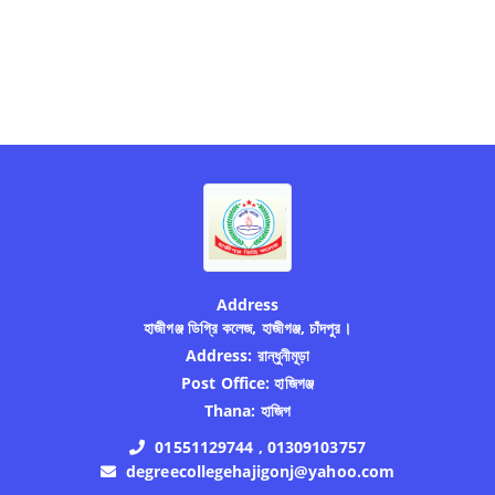
Address
হাজীগঞ্জ ডিগ্রি কলেজ, হাজীগঞ্জ, চাঁদপুর।
Address:
রান্ধুনীমূড়া
Post Office:
হাজিগঞ্জ
Thana:
হাজিগ
01551129744 , 01309103757
degreecollegehajigonj@yahoo.com