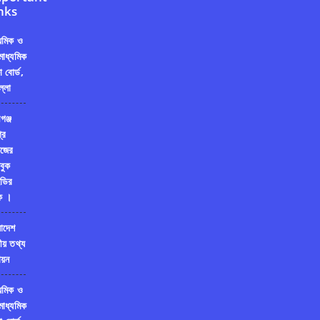
nks
্যমিক ও
মাধ্যমিক
ষা বোর্ড,
ল্লা
গঞ্জ
রি
জের
বুক
ডির
ক ।
লাদেশ
ীয় তথ্য
য়ন
্যমিক ও
মাধ্যমিক