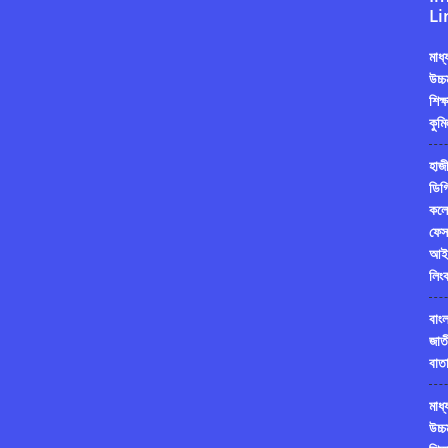
Li
মাধ
উচ্চ
শিক্
কুমি
হাজী
ডিগ্
কলে
ফেস
আই
লিং
বাং
জাত
বাতা
মাধ
উচ্চ