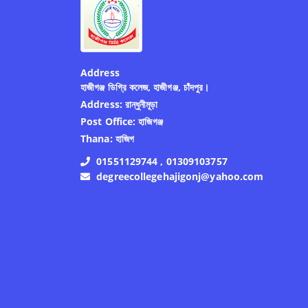
Address
হাজীগঞ্জ ডিগ্রি কলেজ, হাজীগঞ্জ, চাঁদপুর।
Address:
রান্ধুনীমূড়া
Post Office:
হাজিগঞ্জ
Thana:
হাজিগ
01551129744 , 01309103757
degreecollegehajigonj@yahoo.com