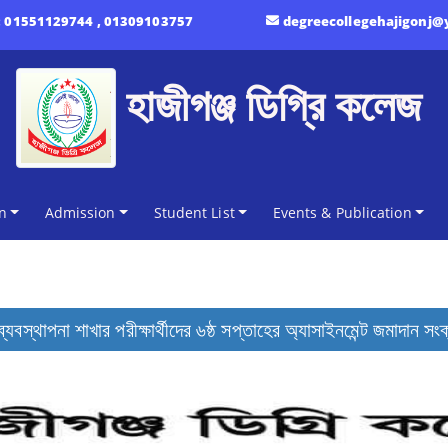
:
01551129744 , 01309103757
degreecollegehajigonj
হাজীগঞ্জ ডিগ্রি কলেজ
n
Admission
Student List
Events & Publication
বস্থাপনা শাখার পরীক্ষার্থীদের ৬ষ্ঠ সপ্তাহের অ্যাসাইনমেন্ট জমাদান সংক্