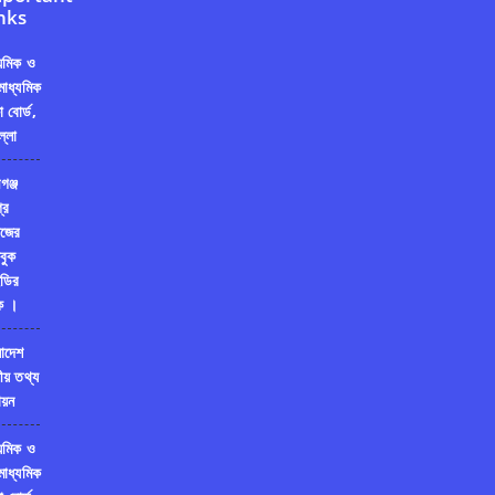
nks
্যমিক ও
মাধ্যমিক
ষা বোর্ড,
ল্লা
গঞ্জ
রি
জের
বুক
ডির
ক ।
লাদেশ
ীয় তথ্য
য়ন
্যমিক ও
মাধ্যমিক