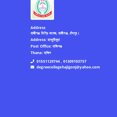
Address
হাজীগঞ্জ ডিগ্রি কলেজ, হাজীগঞ্জ, চাঁদপুর।
Address:
রান্ধুনীমূড়া
Post Office:
হাজিগঞ্জ
Thana:
হাজিগ
01551129744 , 01309103757
degreecollegehajigonj@yahoo.com