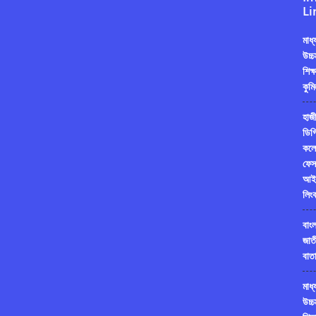
Li
মাধ
উচ্চ
শিক্
কুমি
হাজী
ডিগ্
কলে
ফেস
আই
লিং
বাং
জাত
বাতা
মাধ
উচ্চ