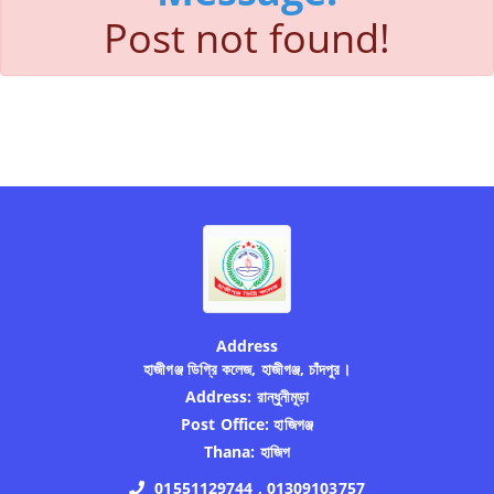
Post not found!
Address
হাজীগঞ্জ ডিগ্রি কলেজ, হাজীগঞ্জ, চাঁদপুর।
Address:
রান্ধুনীমূড়া
Post Office:
হাজিগঞ্জ
Thana:
হাজিগ
01551129744 , 01309103757