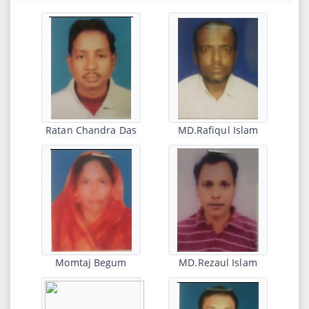
31st
একাদশ (২০২১-২২) শ্রেণির ১ম টিউটোরিয়াল পরীক্ষার রুটিন।
Mar
2022-03-31 05:59:32
28th
২০২২ সালের এইচ.এস.সি পরীক্ষার্থীদের ইউনিক আইডি সম্পর্কিত
Mar
বিজ্ঞপ্তি।
2022-03-28 10:59:48
26th
দ্বাদশ (২০২০-২১) শ্রেণির কোভিড-১৯ এর ফাইজার ভ্যাকসিনের ২য়
Ratan Chandra Das
MD.Rafiqul Islam
Mar
ডোজ সম্পর্কিত বিজ্ঞপ্তি।
2022-03-26 06:43:25
24th
একাদশ শ্রেণির (শিক্ষাবর্ষ: ২০২১-২২) শিক্ষার্থীদের মধ্যে যারা ২০২১
Mar
সালের এস.এস.সি পরীক্ষায় বোর্ড বৃত্তি পেয়েছে তাদের প্রয়োজনীয়
কাগজপত্র ও তথ্যাদি কলেজে জমাদান সম্পর্কিত জরুরী বিজ্ঞপ্তি।
2022-03-24 13:19:07
Momtaj Begum
MD.Rezaul Islam
13th
একাদশ শ্রেণির (শিক্ষাবর্ষ: ২০২১-২২) উপবৃত্তি সংক্রান্ত বিজ্ঞপ্তি।
Mar
2022-03-13 11:54:31