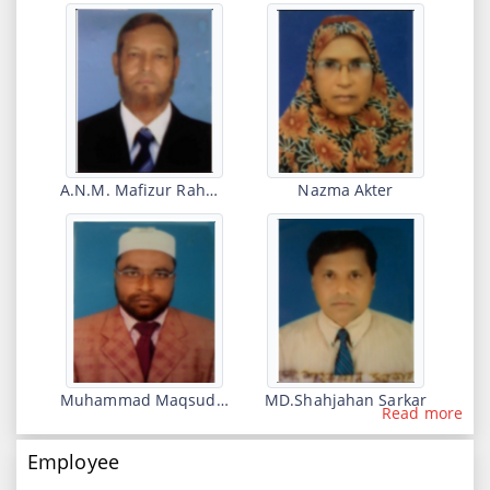
4th
একাদশ শ্রেণির (২০২১-২২) অর্ধ-বার্ষিক পরীক্ষা ২০২২ এর রুটিন
Jun
2022-06-04 09:45:15
7th
পবিত্র মাহে রমজান উপলক্ষ্যে শুক্রবারের সাথে আগামী ০৯ ও ১৬
Apr
এপ্রিল, ২০২২ খ্রিস্টাব্দ, শনিবার, শ্রেণি কার্যক্রম বন্ধের নোটিশ।
2022-04-07 11:15:13
A.N.M. Mafizur Rahman
Nazma Akter
5th
একাদশ (২০২১-২২) শ্রেণির ১ম টিউটোরিয়াল পরীক্ষার রুটিন।
Apr
2022-04-05 09:12:57
5th
ডিগ্রি ৩য় বর্ষের (২০১৭-১৮) নির্বাচনী ইনকোর্স-২ পরীক্ষার রুটিন।
Apr
2022-04-05 09:11:49
2nd
অধ্যক্ষ মহোদয়ের সংরক্ষিত ছুটি থেকে ১লা রমজান, ১৪৪৩ হিজরি,
Muhammad Maqsudur Rahman
MD.Shahjahan Sarkar
Apr
শ্রেণি কার্যক্রম বন্ধ ও অভ্যন্তরীণ পরীক্ষা স্থগিতের নোটিশ।
Read more
2022-04-02 10:17:24
Employee