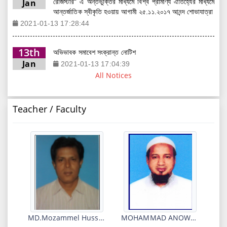
10th
একাদশ ২০২১-২০২২ শ্রেণির ২য় টিউটোরিয়াল পরীক্ষার রুটিন
13th
অভিভাবক সমাবেশ সংক্রান্ত নোটিশ
Aug
2022-08-10 04:24:02
Jan
2021-01-13 17:04:39
10th
স্নাতক ১ম বর্ষ ২০২০-২১ এর অর্ধ বার্ষিক ও ইনকোর্স ১ পরীক্ষার রুটিন
13th
মহান একুশে ফেব্রুয়ারি ২০১৭ খ্রিস্টাব্দ উদ্যাপন
Aug
2022-08-10 04:22:04
Jan
2021-01-13 16:19:43
All Notices
26th
ডিগ্রি ১ম বর্ষের (২০২০-২১) নির্বাচনী ইনকোর্স-১ পরীক্ষার রুটিন।
13th
আমন্ত্রণ পত্র
Jul
2022-07-26 09:06:56
Teacher / Faculty
Jan
2021-01-13 16:13:34
8th
বিশেষ বিবেচনায় ২০২১-২০২২ শিক্ষাবর্ষে একাদশ শ্রেণিতে ভর্তি
13th
Circular দাতা, হিতৈষী ও প্রতিষ্ঠাতা সদস্য নির্বাচন.docx
Jun
বিজ্ঞপ্তি
Jan
2021-01-13 17:37:59
2022-06-08 10:38:19
4th
২০২২ সালের এইচ.এস.সি পরীক্ষার্থীদের (২০২০-২১) ফরম পূরণের
Jun
নোটিশ
2022-06-04 11:23:03
MD.Mozammel Hussain
MOHAMMAD ANOWAR ULLAH