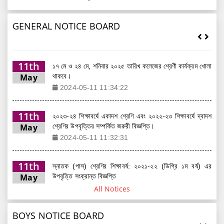
GENERAL NOTICE BOARD
11th
১৭ মে ও ২৪ মে, শনিবার ২০২৫ তারিখ কলেজের শ্রেণী কার্যক্রম খোলা
May
থাকবে।
2024-05-11 11:34:22
11th
২০২৩-২৪ শিক্ষাবর্ষে একাদশ শ্রেণি এবং ২০২২-২৩ শিক্ষাবর্ষে দ্বাদশ
May
শ্রেণির উপবৃত্তির সম্পর্কিত জরুরী বিজ্ঞপ্তি।
2024-05-11 11:32:31
11th
স্নাতক (পাস) শ্রেণির শিক্ষাবর্ষ: ২০২১-২২ (ডিগ্রি ১ম বর্ষ) এর
May
উপবৃত্তি সংক্রান্ত বিজ্ঞপ্তি
2024-05-11 11:28:14
11th
এইচ.এস.সি পরীক্ষা-২০২৪ এর ফরম পূরণ (নিয়মিত, অনিয়মিত/
All Notices
May
মানোন্নয়ন) আগামী ০৯.০৫.২০২৪ খ্রিস্টাব্দ, বৃহস্পতিবার অনুষ্ঠিত
হবে।
BOYS NOTICE BOARD
2024-05-11 11:26:12