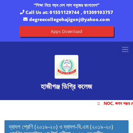
“শিক্ষা নিয়ে গড়ব দেশ লাল সবুজের বাংলাদেশ”
Call Us at:
01551129744 , 01309103757
degreecollegehajigonj@yahoo.com
Apps Download
হাজীগঞ্জ ডিগ্রি কলেজ
::
NOC, জনাব সঞ্জয় দ
দ্বাদশ শ্রেণি (২০১৯-২০) ও দ্বাদশ-বি.এম (২০১৯-২০)