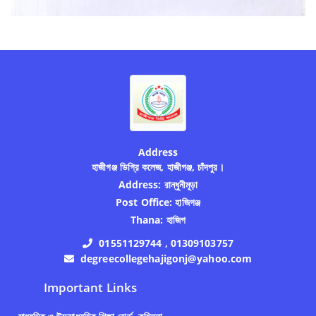
Address
হাজীগঞ্জ ডিগ্রি কলেজ, হাজীগঞ্জ, চাঁদপুর।
Address:
রান্ধুনীমূড়া
Post Office:
হাজিগঞ্জ
Thana:
হাজিগ
01551129744 , 01309103757
degreecollegehajigonj@yahoo.com
Important Links