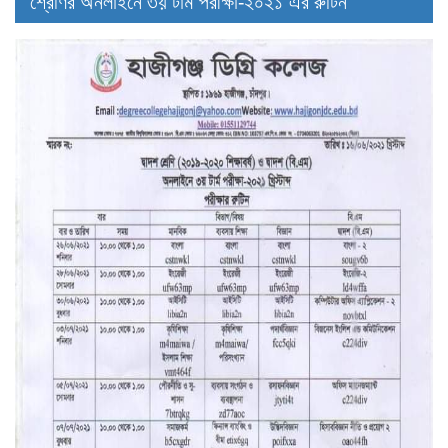
শ্রেণির অনলাইনে ৩য় টার্ম পরীক্ষা-২০২১ এর রুটিন