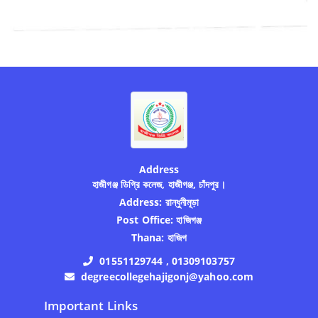
Address
হাজীগঞ্জ ডিগ্রি কলেজ, হাজীগঞ্জ, চাঁদপুর।
Address:
রান্ধুনীমূড়া
Post Office:
হাজিগঞ্জ
Thana:
হাজিগ
01551129744 , 01309103757
degreecollegehajigonj@yahoo.com
Important Links