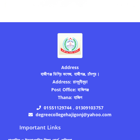
Address
হাজীগঞ্জ ডিগ্রি কলেজ, হাজীগঞ্জ, চাঁদপুর।
Address:
রান্ধুনীমূড়া
Post Office:
হাজিগঞ্জ
Thana:
হাজিগ
01551129744 , 01309103757
degreecollegehajigonj@yahoo.com
Important Links