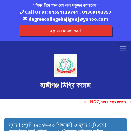
“শিক্ষা নিয়ে গড়ব দেশ লাল সবুজের বাংলাদেশ”
Call Us at:
01551129744 , 01309103757
degreecollegehajigonj@yahoo.com
Apps Download
হাজীগঞ্জ ডিগ্রি কলেজ
::
NOC, জনাব সঞ্জয় দেবনাথ
:
দ্বাদশ শ্রেণি (২০১৯-২০ শিক্ষাবর্ষ) ও দ্বাদশ (বি.এম)