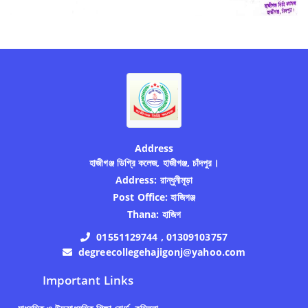
Address
হাজীগঞ্জ ডিগ্রি কলেজ, হাজীগঞ্জ, চাঁদপুর।
Address:
রান্ধুনীমূড়া
Post Office:
হাজিগঞ্জ
Thana:
হাজিগ
01551129744 , 01309103757
degreecollegehajigonj@yahoo.com
Important Links