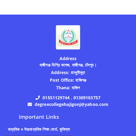
Address
হাজীগঞ্জ ডিগ্রি কলেজ, হাজীগঞ্জ, চাঁদপুর।
Address:
রান্ধুনীমূড়া
Post Office:
হাজিগঞ্জ
Thana:
হাজিগ
01551129744 , 01309103757
degreecollegehajigonj@yahoo.com
Important Links
মাধ্যমিক ও উচ্চমাধ্যমিক শিক্ষা বোর্ড, কুমিল্লা