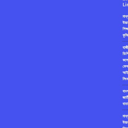
Li
মাধ
উচ্চ
শিক্
কুমি
হাজী
ডিগ্
কলে
ফেস
আই
লিং
বাং
জাত
বাতা
মাধ
উচ্চ