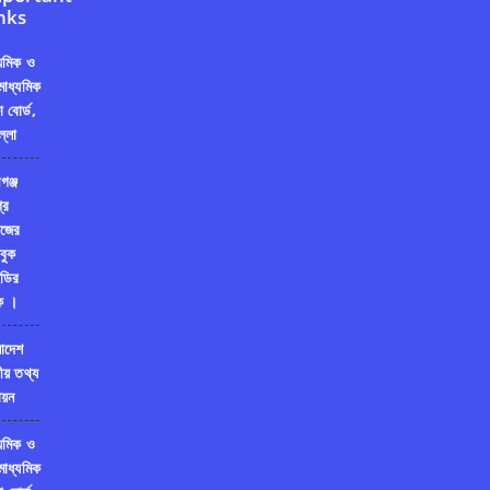
nks
্যমিক ও
মাধ্যমিক
ষা বোর্ড,
ল্লা
গঞ্জ
রি
জের
বুক
ডির
ক ।
লাদেশ
ীয় তথ্য
য়ন
্যমিক ও
মাধ্যমিক