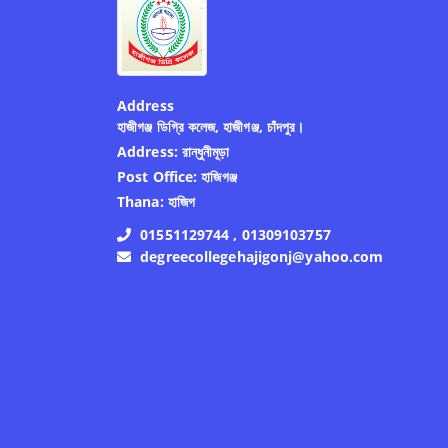
Address
হাজীগঞ্জ ডিগ্রি কলেজ, হাজীগঞ্জ, চাঁদপুর।
Address:
রান্ধুনীমূড়া
Post Office:
হাজিগঞ্জ
Thana:
হাজিগ
01551129744 , 01309103757
degreecollegehajigonj@yahoo.com