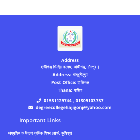
Address
হাজীগঞ্জ ডিগ্রি কলেজ, হাজীগঞ্জ, চাঁদপুর।
Address:
রান্ধুনীমূড়া
Post Office:
হাজিগঞ্জ
Thana:
হাজিগ
01551129744 , 01309103757
degreecollegehajigonj@yahoo.com
Important Links
মাধ্যমিক ও উচ্চমাধ্যমিক শিক্ষা বোর্ড, কুমিল্লা