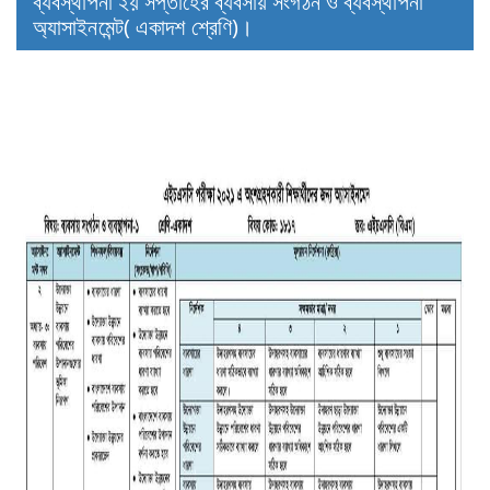
ব্যবস্থাপনা ২য় সপ্তাহের ব্যবসায় সংগঠন ও ব্যবস্থাপনা
অ্যাসাইনমেন্ট( একাদশ শ্রেণি)।