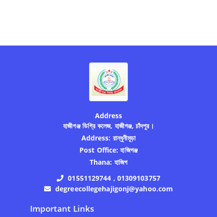
Address
হাজীগঞ্জ ডিগ্রি কলেজ, হাজীগঞ্জ, চাঁদপুর।
Address:
রান্ধুনীমূড়া
Post Office:
হাজিগঞ্জ
Thana:
হাজিগ
01551129744 , 01309103757
degreecollegehajigonj@yahoo.com
Important Links