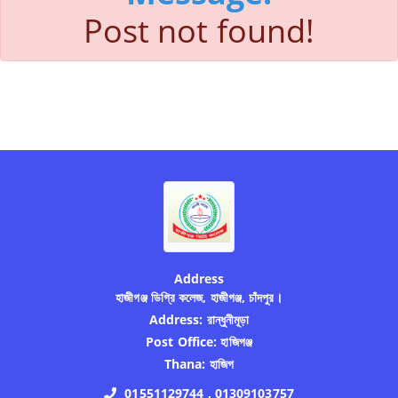
Post not found!
Address
হাজীগঞ্জ ডিগ্রি কলেজ, হাজীগঞ্জ, চাঁদপুর।
Address:
রান্ধুনীমূড়া
Post Office:
হাজিগঞ্জ
Thana:
হাজিগ
01551129744 , 01309103757