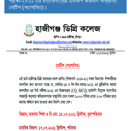
পরীক্ষা-২০২১ এর উত্তরপত্রের হার্ডকপি জমাদান সংক্রান্ত
নোটিশ (সংশোধিত)।