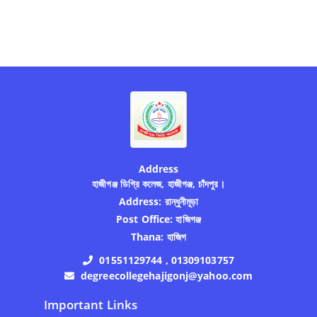
Address
হাজীগঞ্জ ডিগ্রি কলেজ, হাজীগঞ্জ, চাঁদপুর।
Address:
রান্ধুনীমূড়া
Post Office:
হাজিগঞ্জ
Thana:
হাজিগ
01551129744 , 01309103757
degreecollegehajigonj@yahoo.com
Important Links