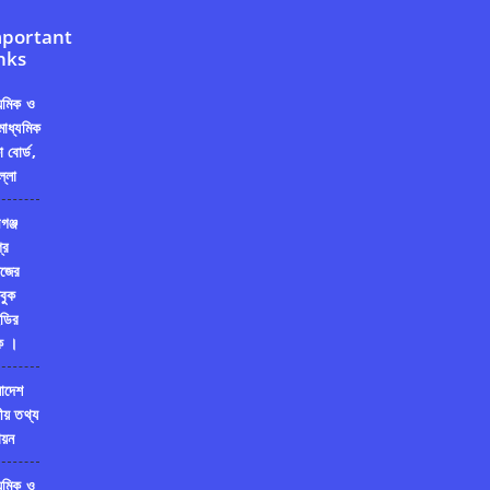
portant
nks
্যমিক ও
মাধ্যমিক
ষা বোর্ড,
ল্লা
গঞ্জ
রি
জের
বুক
ডির
ক ।
লাদেশ
ীয় তথ্য
য়ন
্যমিক ও