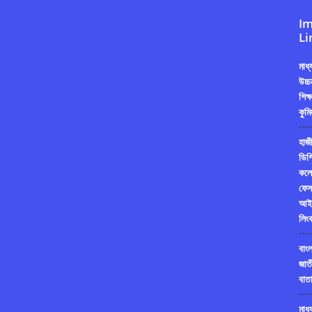
Im
Li
মাধ
উচ্চ
শিক্
কুমি
হাজী
ডিগ্
কলে
ফেস
আই
লিং
বাং
জাত
বাতা
মাধ