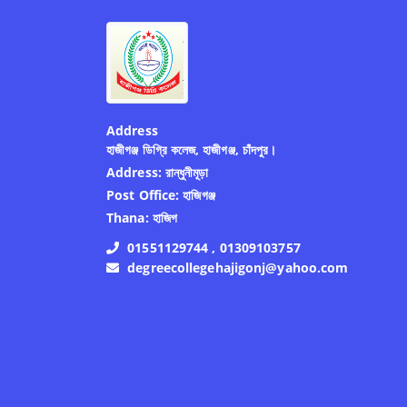
Address
হাজীগঞ্জ ডিগ্রি কলেজ, হাজীগঞ্জ, চাঁদপুর।
Address:
রান্ধুনীমূড়া
Post Office:
হাজিগঞ্জ
Thana:
হাজিগ
01551129744 , 01309103757
degreecollegehajigonj@yahoo.com