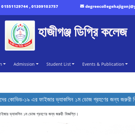
:
01551129744 , 01309103757
degreecollegehajigonj
হাজীগঞ্জ ডিগ্রি কলেজ
n
Admission
Student List
Events & Publication
্থীদের কোভিড-১৯ এর ফাইজার ভ্যাকসিন ১ম ডোজ গ্রহণের জন্য জরুরী বি
াইজার ভ্যাকসিন ১ম ডোজ গ্রহণের জন্য জরুরী বিজ্ঞপ্তি।