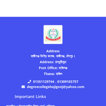
Address
হাজীগঞ্জ ডিগ্রি কলেজ, হাজীগঞ্জ, চাঁদপুর।
Address:
রান্ধুনীমূড়া
Post Office:
হাজিগঞ্জ
Thana:
হাজিগ
01551129744 , 01309103757
degreecollegehajigonj@yahoo.com
Important Links