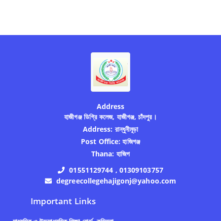
Address
হাজীগঞ্জ ডিগ্রি কলেজ, হাজীগঞ্জ, চাঁদপুর।
Address:
রান্ধুনীমূড়া
Post Office:
হাজিগঞ্জ
Thana:
হাজিগ
01551129744 , 01309103757
degreecollegehajigonj@yahoo.com
Important Links