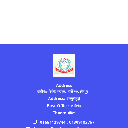
Address
হাজীগঞ্জ ডিগ্রি কলেজ, হাজীগঞ্জ, চাঁদপুর।
Address:
রান্ধুনীমূড়া
Post Office:
হাজিগঞ্জ
Thana:
হাজিগ
01551129744 , 01309103757