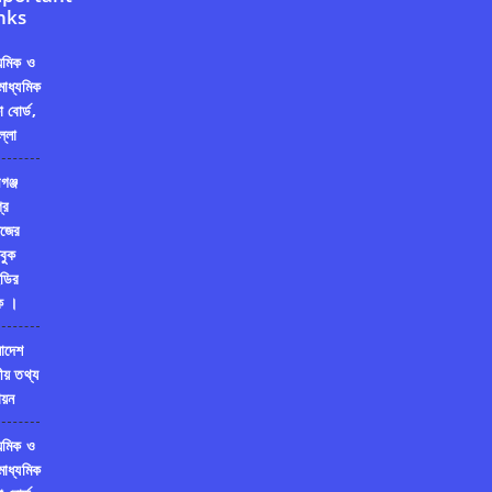
nks
্যমিক ও
মাধ্যমিক
ষা বোর্ড,
ল্লা
গঞ্জ
রি
জের
বুক
ডির
ক ।
লাদেশ
ীয় তথ্য
য়ন
্যমিক ও
মাধ্যমিক