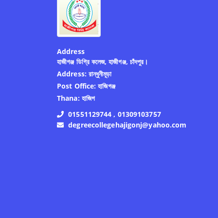
Address
হাজীগঞ্জ ডিগ্রি কলেজ, হাজীগঞ্জ, চাঁদপুর।
Address:
রান্ধুনীমূড়া
Post Office:
হাজিগঞ্জ
Thana:
হাজিগ
01551129744 , 01309103757
degreecollegehajigonj@yahoo.com