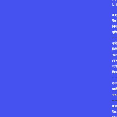
Li
মাধ
উচ্চ
শিক্
কুমি
হাজী
ডিগ্
কলে
ফেস
আই
লিং
বাং
জাত
বাতা
মাধ
উচ্চ