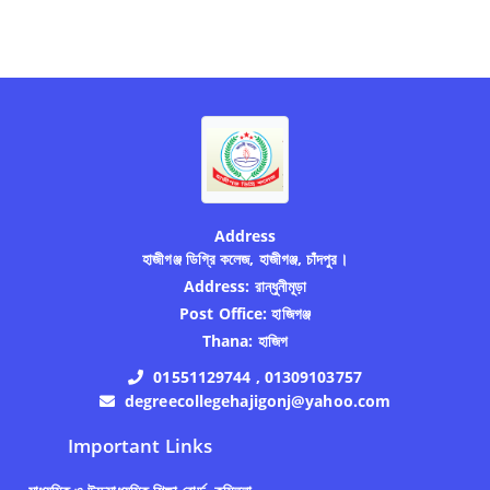
Address
হাজীগঞ্জ ডিগ্রি কলেজ, হাজীগঞ্জ, চাঁদপুর।
Address:
রান্ধুনীমূড়া
Post Office:
হাজিগঞ্জ
Thana:
হাজিগ
01551129744 , 01309103757
degreecollegehajigonj@yahoo.com
Important Links