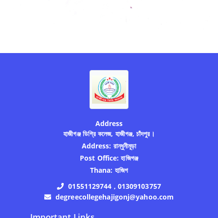
Address
হাজীগঞ্জ ডিগ্রি কলেজ, হাজীগঞ্জ, চাঁদপুর।
Address:
রান্ধুনীমূড়া
Post Office:
হাজিগঞ্জ
Thana:
হাজিগ
01551129744 , 01309103757
degreecollegehajigonj@yahoo.com
Important Links