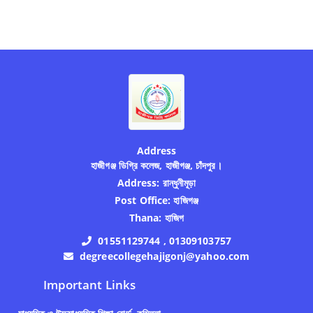
Address
হাজীগঞ্জ ডিগ্রি কলেজ, হাজীগঞ্জ, চাঁদপুর।
Address:
রান্ধুনীমূড়া
Post Office:
হাজিগঞ্জ
Thana:
হাজিগ
01551129744 , 01309103757
degreecollegehajigonj@yahoo.com
Important Links