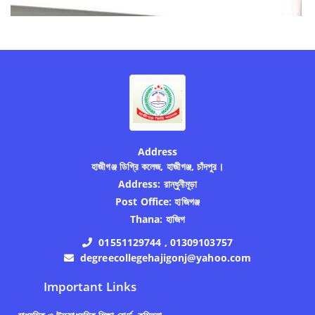
Address
হাজীগঞ্জ ডিগ্রি কলেজ, হাজীগঞ্জ, চাঁদপুর।
Address:
রান্ধুনীমূড়া
Post Office:
হাজিগঞ্জ
Thana:
হাজিগ
01551129744 , 01309103757
degreecollegehajigonj@yahoo.com
Important Links