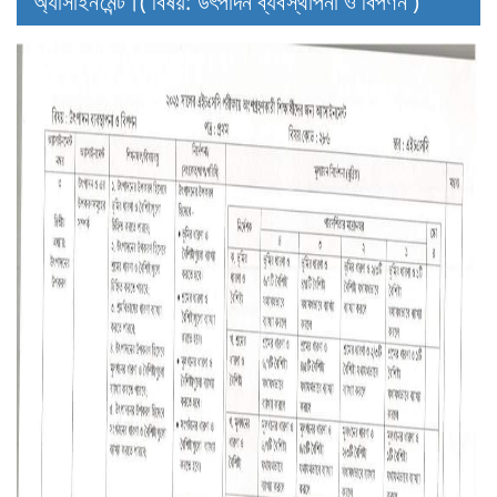
অ্যাসাইনমেন্ট।( বিষয়: উৎপাদন ব্যবস্থাপনা ও বিপণন )