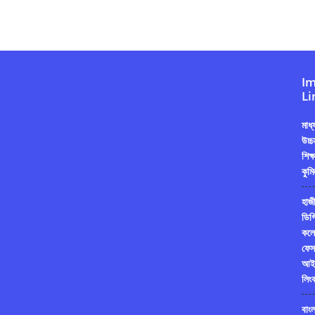
Im
Li
মাধ
উচ্চ
শিক্
কুমি
হাজী
ডিগ্
কলে
ফেস
আই
লিং
বাং