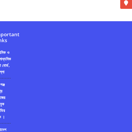
portant
nks
্যমিক ও
মাধ্যমিক
ষা বোর্ড,
ল্লা
গঞ্জ
রি
জের
বুক
ডির
ক ।
লাদেশ