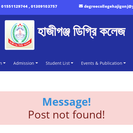
:
01551129744 , 01309103757
degreecollegehajigonj
হাজীগঞ্জ ডিগ্রি কলেজ
n
Admission
Student List
Events & Publication
Message!
Post not found!