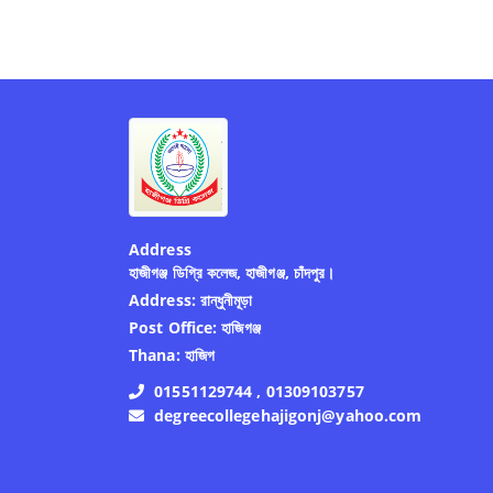
Address
হাজীগঞ্জ ডিগ্রি কলেজ, হাজীগঞ্জ, চাঁদপুর।
Address:
রান্ধুনীমূড়া
Post Office:
হাজিগঞ্জ
Thana:
হাজিগ
01551129744 , 01309103757
degreecollegehajigonj@yahoo.com