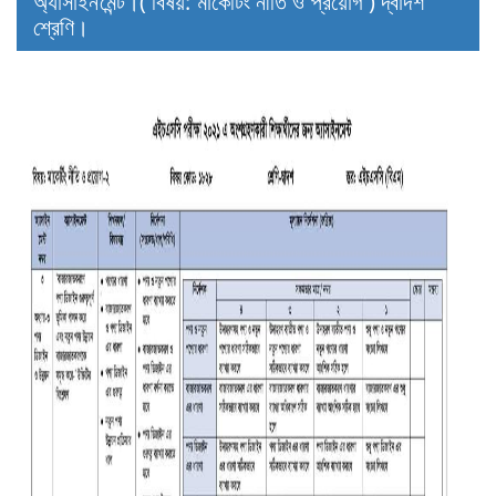
অ্যাসাইনমেন্ট।( বিষয়: মার্কেটিং নীতি ও প্রয়োগ ) দ্বাদশ
শ্রেণি।