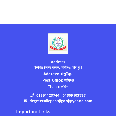
Address
হাজীগঞ্জ ডিগ্রি কলেজ, হাজীগঞ্জ, চাঁদপুর।
Address:
রান্ধুনীমূড়া
Post Office:
হাজিগঞ্জ
Thana:
হাজিগ
01551129744 , 01309103757
degreecollegehajigonj@yahoo.com
Important Links