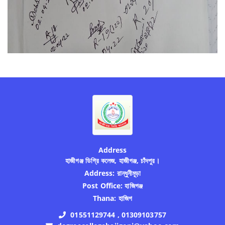
Address
হাজীগঞ্জ ডিগ্রি কলেজ, হাজীগঞ্জ, চাঁদপুর।
Address:
রান্ধুনীমূড়া
Post Office:
হাজিগঞ্জ
Thana:
হাজিগ
01551129744 , 01309103757