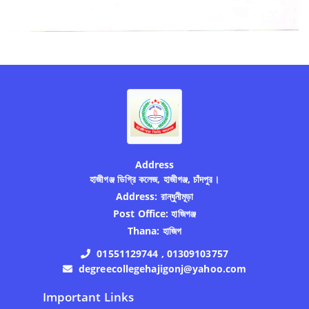
Address
হাজীগঞ্জ ডিগ্রি কলেজ, হাজীগঞ্জ, চাঁদপুর।
Address:
রান্ধুনীমূড়া
Post Office:
হাজিগঞ্জ
Thana:
হাজিগ
01551129744 , 01309103757
degreecollegehajigonj@yahoo.com
Important Links