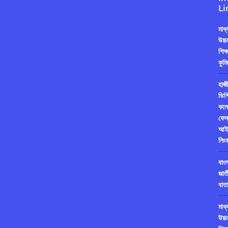
Li
মাধ
উচ্চ
শিক্
কুমি
হাজী
ডিগ্
কলে
ফেস
আই
লিং
বাং
জাত
বাতা
মাধ
উচ্চ