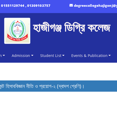
:
01551129744 , 01309103757
degreecollegehajigonj
হাজীগঞ্জ ডিগ্রি কলেজ
n
Admission
Student List
Events & Publication
 হিসাববিজ্ঞান নীতি ও প্রয়োগ-২ (দ্বাদশ শ্রেণি)।