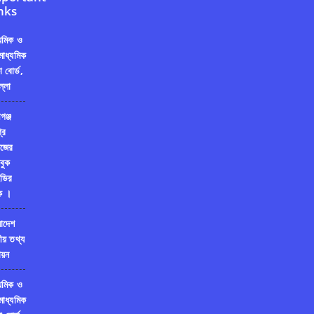
nks
্যমিক ও
মাধ্যমিক
ষা বোর্ড,
ল্লা
গঞ্জ
রি
জের
বুক
ডির
ক ।
লাদেশ
ীয় তথ্য
য়ন
্যমিক ও
মাধ্যমিক