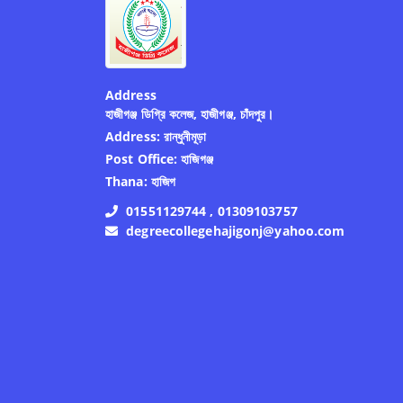
Address
হাজীগঞ্জ ডিগ্রি কলেজ, হাজীগঞ্জ, চাঁদপুর।
Address:
রান্ধুনীমূড়া
Post Office:
হাজিগঞ্জ
Thana:
হাজিগ
01551129744 , 01309103757
degreecollegehajigonj@yahoo.com