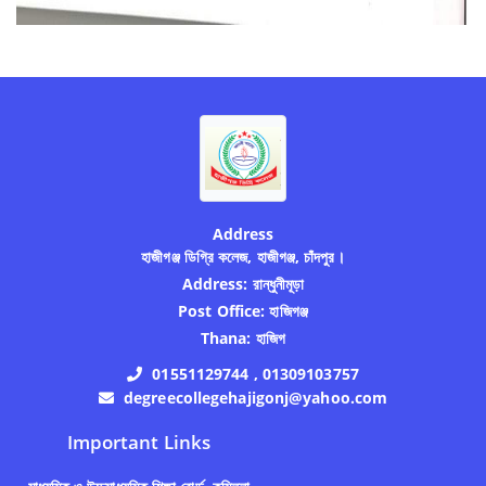
Address
হাজীগঞ্জ ডিগ্রি কলেজ, হাজীগঞ্জ, চাঁদপুর।
Address:
রান্ধুনীমূড়া
Post Office:
হাজিগঞ্জ
Thana:
হাজিগ
01551129744 , 01309103757
degreecollegehajigonj@yahoo.com
Important Links