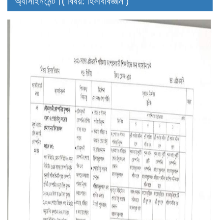
অ্যাসাইনমেন্ট।( বিষয়: হিসাববিজ্ঞান )