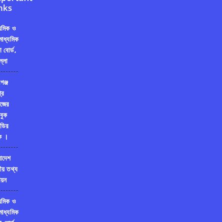
nks
্যমিক ও
মাধ্যমিক
ষা বোর্ড,
ল্লা
গঞ্জ
রি
জের
বুক
ডির
ক ।
লাদেশ
ীয় তথ্য
য়ন
্যমিক ও
মাধ্যমিক