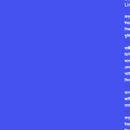
Li
মাধ
উচ্চ
শিক্
কুমি
হাজী
ডিগ্
কলে
ফেস
আই
লিং
বাং
জাত
বাতা
মাধ
উচ্চ