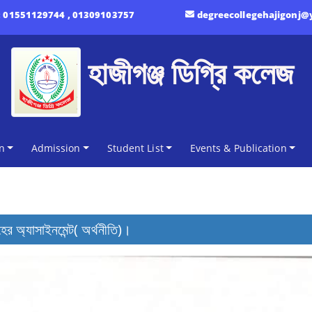
:
01551129744 , 01309103757
degreecollegehajigonj
হাজীগঞ্জ ডিগ্রি কলেজ
n
Admission
Student List
Events & Publication
ের অ্যাসাইনমেন্ট( অর্থনীতি)।