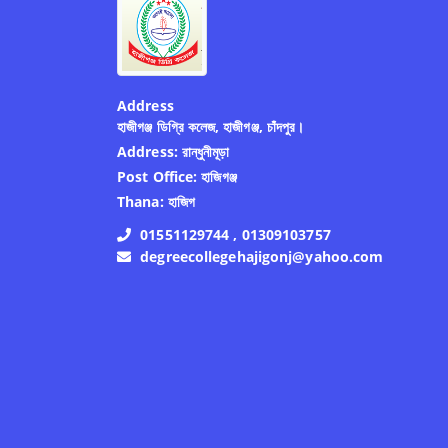
Address
হাজীগঞ্জ ডিগ্রি কলেজ, হাজীগঞ্জ, চাঁদপুর।
Address:
রান্ধুনীমূড়া
Post Office:
হাজিগঞ্জ
Thana:
হাজিগ
01551129744 , 01309103757
degreecollegehajigonj@yahoo.com