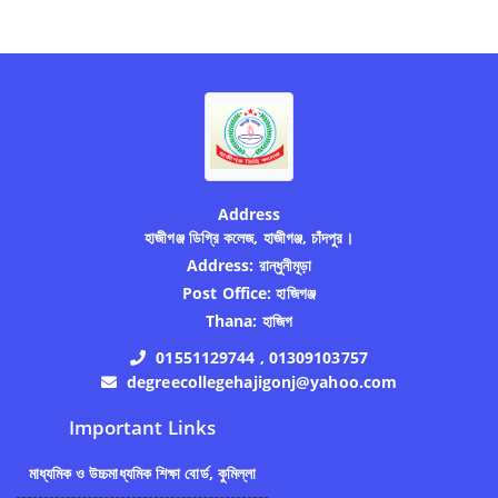
Address
হাজীগঞ্জ ডিগ্রি কলেজ, হাজীগঞ্জ, চাঁদপুর।
Address:
রান্ধুনীমূড়া
Post Office:
হাজিগঞ্জ
Thana:
হাজিগ
01551129744 , 01309103757
degreecollegehajigonj@yahoo.com
Important Links
মাধ্যমিক ও উচ্চমাধ্যমিক শিক্ষা বোর্ড, কুমিল্লা